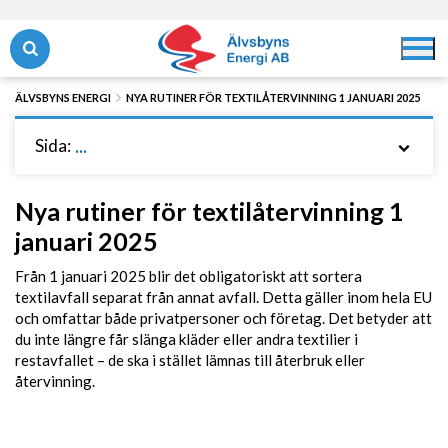
Hoppa
Hoppa
till
till
Öppna/stäng sök
Öppna/
innehåll
navigering
ÄLVSBYNS ENERGI
NYA RUTINER FÖR TEXTILÅTERVINNING 1 JANUARI 2025
Sida:
...
Nya rutiner för textilåtervinning 1
januari 2025
Från 1 januari 2025 blir det obligatoriskt att sortera
textilavfall separat från annat avfall. Detta gäller inom hela EU
och omfattar både privatpersoner och företag. Det betyder att
du inte längre får slänga kläder eller andra textilier i
restavfallet – de ska i stället lämnas till återbruk eller
återvinning.