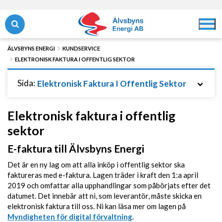
Hoppa
Hoppa
till
till
Öppna/stäng sök
Öppna/
innehåll
navigering
ÄLVSBYNS ENERGI
KUNDSERVICE
ELEKTRONISK FAKTURA I OFFENTLIG SEKTOR
Sida:
Elektronisk Faktura I Offentlig Sektor
Elektronisk faktura i offentlig
sektor
E-faktura till Älvsbyns Energi
Det är en ny lag om att alla inköp i offentlig sektor ska
faktureras med e-faktura. Lagen träder i kraft den 1:a april
2019 och omfattar alla upphandlingar som påbörjats efter det
datumet. Det innebär att ni, som leverantör, måste skicka en
elektronisk faktura till oss. Ni kan läsa mer om lagen på
Myndigheten för digital förvaltning
.