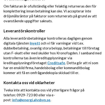
Om fakturan är ofullständig eller felaktig returneras den för
komplettering innan betalning kan ske. Vi accepterar inte
dröjsmålsräntor på fakturor som returnerats på grund av att
ovanstående uppgifter saknats.
Leverantörskontroller
Alla leverantörsbetalningar kontrolleras dagligen genom
digitala tjänsten
Inyett
och vi får varningar vid t.ex.
dubbelbetalning, ovanlig stora belopp, betalningar till företag
utan F-skatt eller med skulder hos Kronofogden. I samband med
kontrollerna tas även kreditupplysningar via
kreditupplysningsföretaget
Creditsafe
. Detta gör att ni som
har en enskild firma, handelsbolag eller kommanditbolag
kommer att få en omfrågandekopia skickad till er.
Kontakta oss vid oklarheter
Tveka inte att kontakta oss vid ytterligare frågor på
telefon: 0929-723 80 eller via e-
post:
info@energi.alvsbyn.se
.