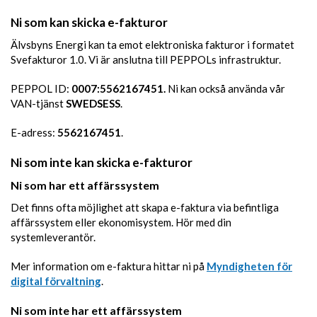
Ni som kan skicka e-fakturor
Älvsbyns Energi kan ta emot elektroniska fakturor i formatet
Svefakturor 1.0. Vi är anslutna till PEPPOLs infrastruktur.
PEPPOL ID:
0007:5562167451.
Ni kan också använda vår
VAN-tjänst
SWEDSESS
.
E-adress:
5562167451
.
Ni som inte kan skicka e-fakturor
Ni som har ett affärssystem
Det finns ofta möjlighet att skapa e-faktura via befintliga
affärssystem eller ekonomisystem. Hör med din
systemleverantör.
Mer information om e-faktura hittar ni på
Myndigheten för
digital förvaltning
.
Ni som inte har ett affärssystem