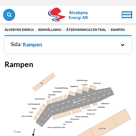
Hoppa
Hoppa
till
till
Öppna/stäng sök
Öppna/
innehåll
navigering
ÄLVSBYNS ENERGI
RENHÅLLNING
ÅTERVINNINGSCENTRAL
RAMPEN
Sida:
Rampen
Rampen