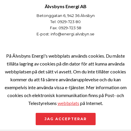
Älvsbyns Energi AB
Betonggatan 6, 942 36 Älvsbyn
Tel: 0929-723 80
Fax: 0929-723 58
E-post:
info@energi.alvsbyn.se
Verksamheter
På Älvsbyns Energi's webbplats används cookies. Du måste
tillåta lagring av cookies på din dator för att kunna använda
webbplatsen på det sätt vi avsett. Om du inte tillåter cookies
Om Bolaget
kommer du att få sämre användarupplevelse och du kan
exempelvis inte använda vissa e-tjänster. Mer information om
cookies och elektronisk kommunikation finns på Post- och
Kundservice
Telestyrelsens
webbplats
på Internet.
©2026
ÄLVSBYN ENERGI
,
JAG ACCEPTERAR
Gå 
ALLA RÄTTIGHETER RESERVERADE