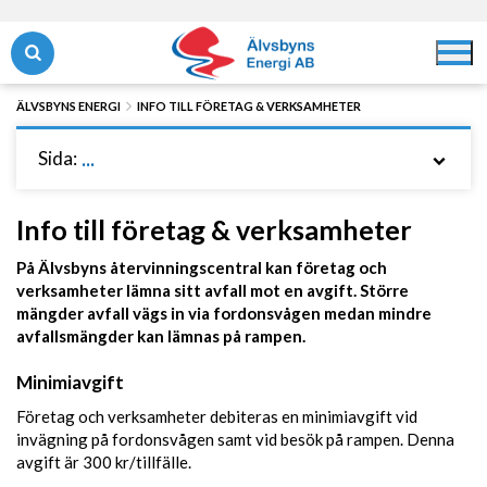
Hoppa
Hoppa
till
till
Öppna/stäng sök
Öppna/
innehåll
navigering
ÄLVSBYNS ENERGI
INFO TILL FÖRETAG & VERKSAMHETER
Sida:
...
Info till företag & verksamheter
På Älvsbyns återvinningscentral kan företag och
verksamheter lämna sitt avfall mot en avgift. Större
mängder avfall vägs in via fordonsvågen medan mindre
avfallsmängder kan lämnas på rampen.
Minimiavgift
Företag och verksamheter debiteras en minimiavgift vid
invägning på fordonsvågen samt vid besök på rampen. Denna
avgift är 300 kr/tillfälle.