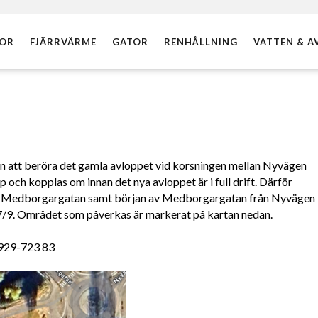
DOR
FJÄRRVÄRME
GATOR
RENHÅLLNING
VATTEN & A
att beröra det gamla avloppet vid korsningen mellan Nyvägen
ch kopplas om innan det nya avloppet är i full drift. Därför
 Medborgargatan samt början av Medborgargatan från Nyvägen
27/9. Området som påverkas är markerat på kartan nedan.
0929-723 83