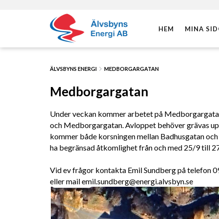
Hoppa
Hoppa
till
till
HEM
MINA SI
innehåll
navigering
ÄLVSBYNS ENERGI
MEDBORGARGATAN
Medborgargatan
Under veckan kommer arbetet på Medborgargatan 
och Medborgargatan. Avloppet behöver grävas upp o
kommer både korsningen mellan Badhusgatan och
ha begränsad åtkomlighet från och med 25/9 till 
Vid ev frågor kontakta Emil Sundberg på telefon 
eller mail emil.sundberg@energi.alvsbyn.se